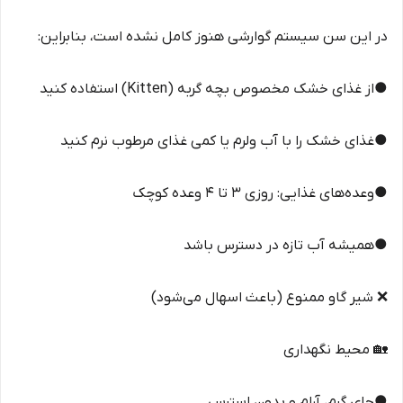
در این سن سیستم گوارشی هنوز کامل نشده است، بنابراین:
●از غذای خشک مخصوص بچه گربه (Kitten) استفاده کنید
●غذای خشک را با آب ولرم یا کمی غذای مرطوب نرم کنید
●وعده‌های غذایی: روزی 3 تا 4 وعده کوچک
●همیشه آب تازه در دسترس باشد
❌ شیر گاو ممنوع (باعث اسهال می‌شود)
🏡 محیط نگهداری
●جای گرم، آرام و بدون استرس