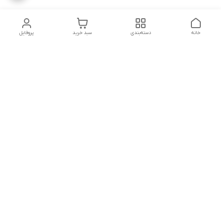
خانه
دسته‌بندی
سبد خرید
پروفایل
دسترسی سریع
تماس با ما
قوانین و مقررات
درباره ما
سیاست حریم خصوصی
در تمامی مراحل خرید، از انتخاب محصول تا دریافت سفارش، تیم
پشتیبانی آناپت همراه شماست تا تجربه ای مطمئن و آسان از
خرید داشته باشید، میتوانید از طریق تماس تلفنی، واتساپ یا