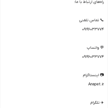
راه‌های ارتباط با ما:
📞 تماس تلفنی
09196033774
💬 واتساپ
09196033774
📷 اینستاگرام
Anapet.ir
✈️ تلگرام