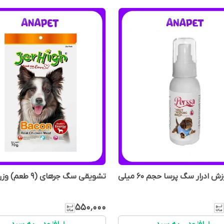
قطره آموزش ادرار سگ پرسا حجم 60 میلی
تشویقی سگ جرهای (9 طعم) وزن 70 گرم
۵۵۰٬۰۰۰