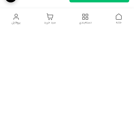
خانه
دسته‌بندی
سبد خرید
پروفایل
دسترسی سریع
تماس با ما
قوانین و مقررات
درباره ما
سیاست حریم خصوصی
در تمامی مراحل خرید، از انتخاب محصول تا دریافت سفارش، تیم
پشتیبانی آناپت همراه شماست تا تجربه ای مطمئن و آسان از
خرید داشته باشید، میتوانید از طریق تماس تلفنی، واتساپ یا