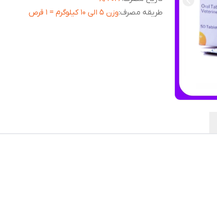
طریقه مصرف
:
وزن 5 الی 10 کیلوگرم = 1 قرص