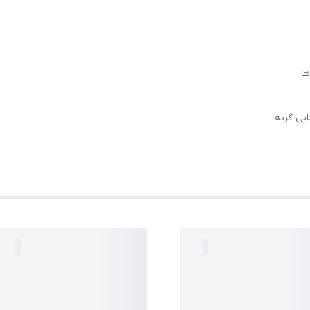
ا
یی گربه