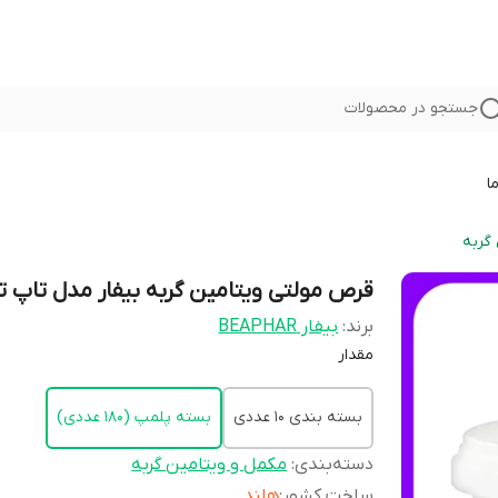
جستجو در محصولات
ا
گربه
قرص مولتی ویتامین گربه بیفار مدل تاپ ت
برند:
بیفار BEAPHAR
مقدار
بسته بندی 10 عددی
بسته پلمپ (180 عددی)
دسته‌بندی
:
مکمل و ویتامین گربه
ساخت کشور
:
هلند