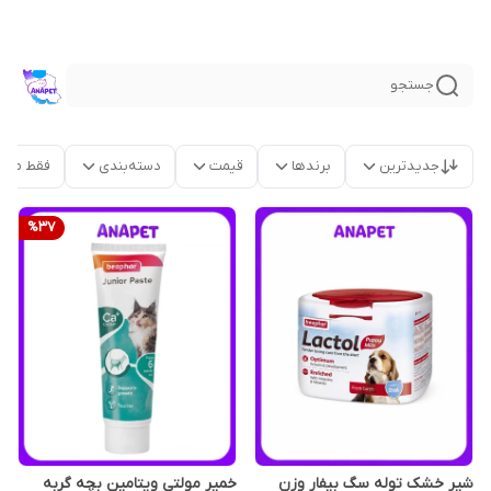
جستجو
جدیدترین
برندها
قیمت
دسته‌بندی
فقط محص
%
37
شیر خشک توله سگ بیفار وزن
خمیر مولتی ویتامین بچه گربه