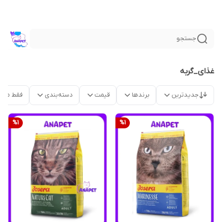
جستجو
غذای_گربه
جدیدترین
برندها
قیمت
دسته‌بندی
فقط محص
%
1
%
1