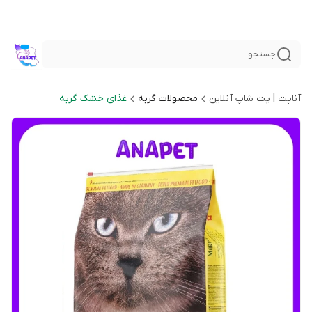
جستجو
آناپت | پت شاپ آنلاین
محصولات گربه
غذای خشک گربه