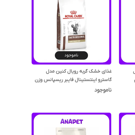
ناموجود
غذای خشک گربه رویال کنین مدل
گاسترو اینتستینال فایبر ریسپانس وزن
2 کیلوگرم
ناموجود