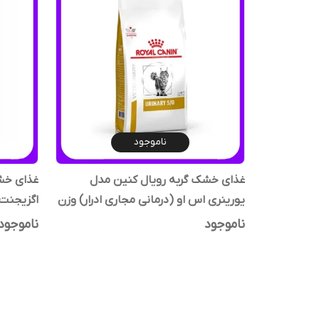
ناموجود
غذای خشک گربه رویال کنین مدل
غذای خشک
یورینری اس او (درمانی مجاری ادرار) وزن
اگزیجنت وزن 2
1.5 کیلوگرم
ناموجود
ناموجود