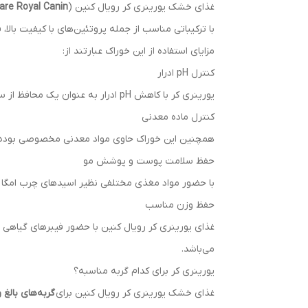
غذای خشک یورینری کر رویال کنین (
Care Royal Canin
با ترکیباتی مناسب از جمله پروتئین‌های با کیفیت بالا،
مزایای استفاده از این خوراک عبارتند از:
کنترل pH ادرار
یورینری کر با کاهش pH ادرار به عنوان یک محافظ از سیستم ادراری گربه‌ها عمل می‌کند. باعث
کنترل ماده معدنی
همچنین این خوراک حاوی مواد معدنی مخصوصی بوده
حفظ سلامت پوست و پوشش مو
با حضور مواد مغذی مختلفی نظیر اسیدهای چرب امگا ۳ و ۶، ویتامین E و روغن ماهی، به حفظ
حفظ وزن مناسب
غذای یورینری کر رویال کنین با حضور فیبرهای گیاهی و
می‌باشد.
یورینری کر برای کدام گربه‌ مناسبه؟
غذای خشک یورینری کر رویال کنین برای
گربه‌های بالغ 