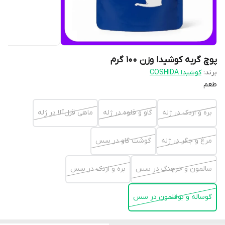
پوچ گربه کوشیدا وزن 100 گرم
برند:
کوشیدا COSHIDA
طعم
بره و اردک در ژله
گاو و قلوه در ژله
ماهی قزل آلا در ژله
مرغ و جگر در ژله
گوشت گاو در سس
سالمون و خرچنگ در سس
بره و اردک در سس
گوساله و بوقلمون در سس