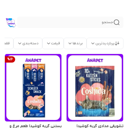
جستجو
پربازدیدترین
برندها
قیمت
دسته‌بندی
فقط م
%
16
تشویقی مدادی گربه کوشیدا
بستنی گربه کوشیدا طعم مرغ و