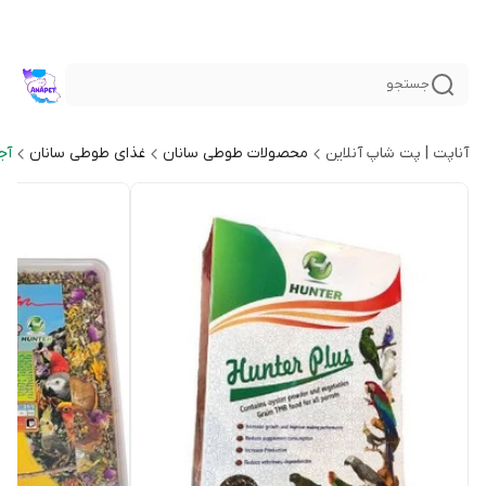
جستجو
آناپت | پت شاپ آنلاین
محصولات طوطی سانان
غذای طوطی سانان
آج