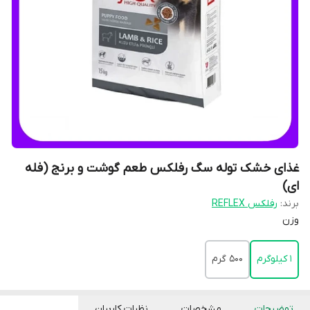
غذای خشک توله سگ رفلکس طعم گوشت و برنج (فله
ای)
برند:
رفلکس REFLEX
وزن
1 کیلوگرم
500 گرم
توضیحات
مشخصات
نظرات کاربران