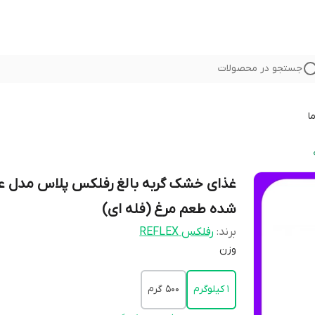
جستجو در محصولات
ا
غذای خشک گربه بالغ رفلکس پلاس مدل ع
شده طعم مرغ (فله ای)
برند:
رفلکس REFLEX
وزن
1 کیلوگرم
500 گرم