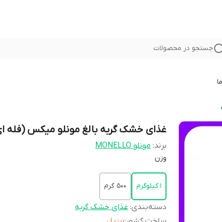
جستجو در محصولات
ا
غذای خشک گربه بالغ مونلو میکس (فله ای
برند:
مونلو MONELLO
وزن
1 کیلوگرم
500 گرم
دسته‌بندی
:
غذای خشک گربه
ساخت کشور
:
برزیل