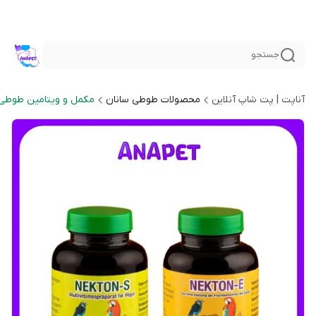
جستجو
آناپت | پت شاپ آنلاین
محصولات طوطی سانان
مکمل و ویتامین طوطی