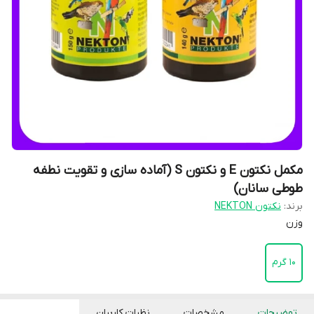
مکمل نکتون E و نکتون S (آماده سازی و تقویت نطفه
طوطی سانان)
برند:
نکتون NEKTON
وزن
10 گرم
توضیحات
مشخصات
نظرات کاربران