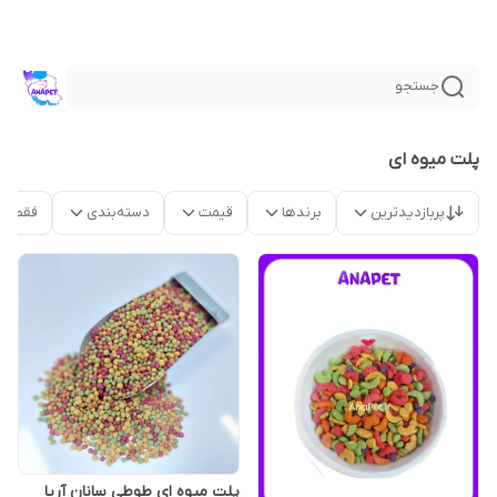
جستجو
پلت میوه ای
پربازدیدترین
برندها
قیمت
دسته‌بندی
فقط م
پلت میوه ای طوطی سانان آریا