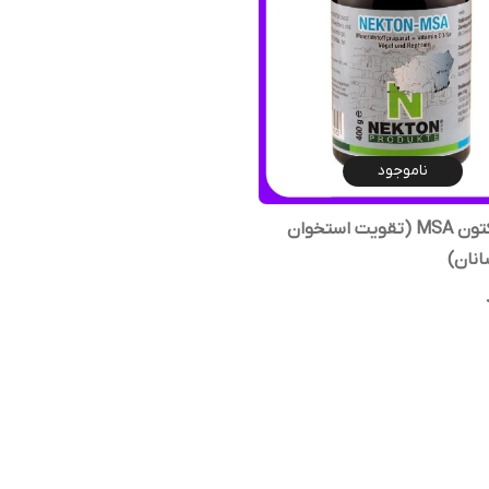
ناموجود
مکمل نکتون MSA (تقویت استخوان
نان)