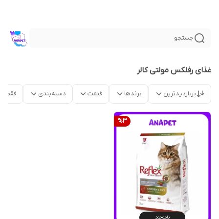
جستجو
غذای رفلکس مولتی کالر
پربازدیدترین
برندها
قیمت
دسته‌بندی
فقط م
%
3
ناموجود