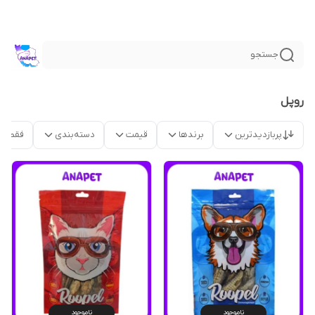
جستجو
روپل
پربازدیدترین
برندها
قیمت
دسته‌بندی
فقط م
ناموجود
ناموجود