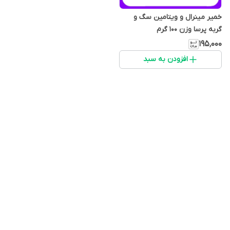
خمیر مینرال و ویتامین سگ و
گربه پرسا وزن 100 گرم
۱۹۵٬۰۰۰
افزودن به سبد