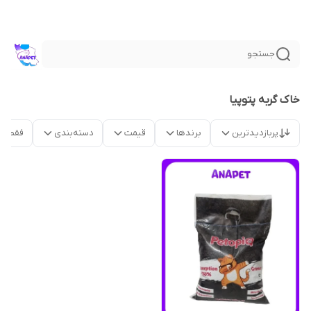
جستجو
خاک گربه پتوپیا
پربازدیدترین
برندها
قیمت
دسته‌بندی
فقط م