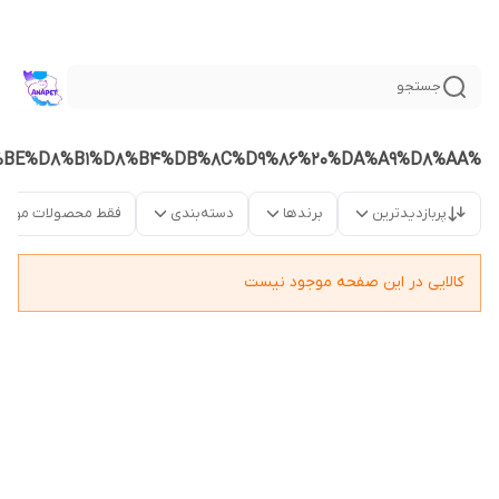
جستجو
%D9%BE%D8%B1%D8%B4%DB%8C%D9%86%20%DA%A9%D8%AA
پربازدیدترین
برندها
دسته‌بندی
فقط محصولات موجو
کالایی در این صفحه موجود نیست