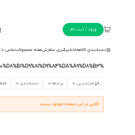
ورود / ثبت نام
دسته‌بندی کالاها
خانه
پیگیری سفارش
همه محصولات
تماس با م
%D8%BA%D8%B0%D8%A7%DB%8C%20%D8%AE%D8%B4%DA%A9%20%DA%AF%D8%B1%D8%A8%D9%87%20%D8%B1%D9%81%D9%84%DA%A9%D8%B3
جدیدترین
برندها
دسته‌بندی
فقط
کالایی در این صفحه موجود نیست