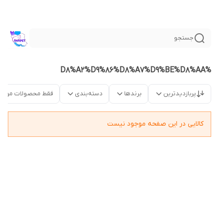
جستجو
%D8%A2%D9%86%D8%A7%D9%BE%D8%AA
پربازدیدترین
برندها
دسته‌بندی
فقط محصولات موجو
کالایی در این صفحه موجود نیست