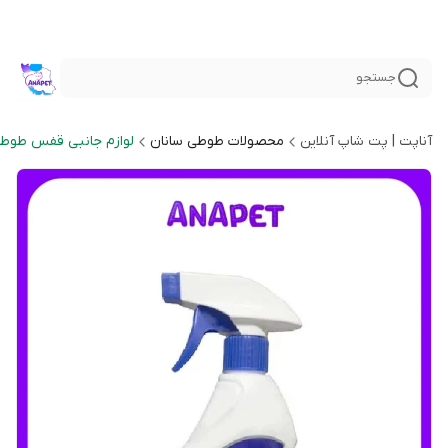
جستجو
آناپت | پت شاپ آنلاین
محصولات طوطی سانان
لوازم جانبی قفس طوطی