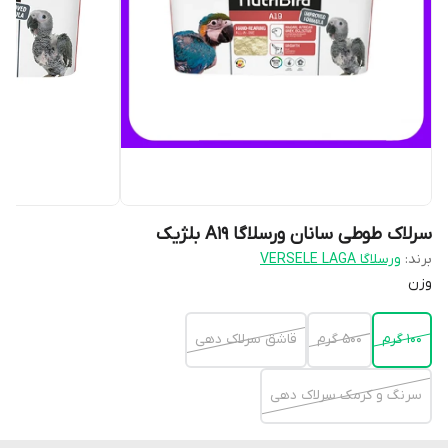
سرلاک طوطی سانان ورسلاگا A19 بلژیک
برند:
ورسلاگا VERSELE LAGA
وزن
100 گرم
500 گرم
قاشق سرلاک دهی
سرنگ و کرمک سرلاک دهی