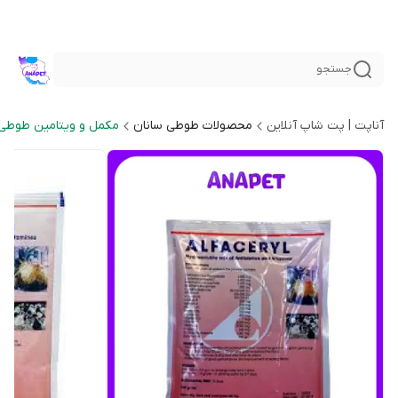
جستجو
آناپت | پت شاپ آنلاین
محصولات طوطی سانان
مکمل و ویتامین طوطی