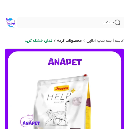
جستجو
آناپت | پت شاپ آنلاین
محصولات گربه
غذای خشک گربه