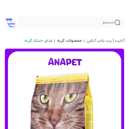
جستجو
آناپت | پت شاپ آنلاین
محصولات گربه
غذای خشک گربه