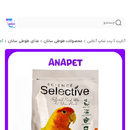
جستجو
آناپت | پت شاپ آنلاین
محصولات طوطی سانان
غذای طوطی سانان
آج