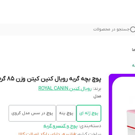
جستجو در محصولات
ا
ه
پوچ بچه گربه رویال کنین کیتن وزن 85 گرم
برند:
رویال کنین ROYAL CANIN
مدل
پوچ ژله ای
پوچ پته
پوچ در سس مدل گروی
دسته‌بندی
:
پوچ و کنسرو گربه
ساخت کشور
:
فرانسه، دارای بارکد اصالت کالا