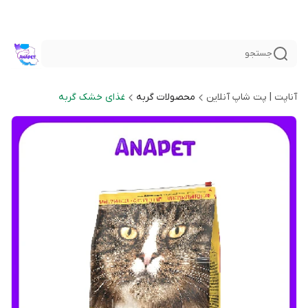
جستجو
آناپت | پت شاپ آنلاین
محصولات گربه
غذای خشک گربه