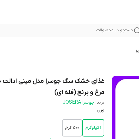
جستجو در محصولات
ا
غذای خشک سگ جوسرا مدل مینی ادالت 
مرغ و برنج (فله ای)
برند:
جوسرا JOSERA
وزن
1 کیلوگرم
500 گرم