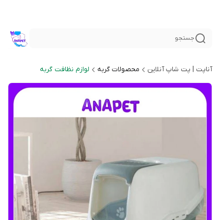
جستجو
آناپت | پت شاپ آنلاین
محصولات گربه
لوازم نظافت گربه