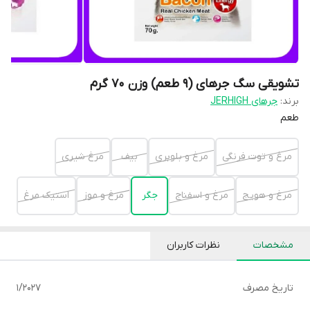
تشویقی سگ جرهای (9 طعم) وزن 70 گرم
برند:
جرهای JERHIGH
طعم
مرغ و توت فرنگی
مرغ و بلوبری
بیف
مرغ شیری
مرغ و هویج
مرغ و اسفناج
جگر
مرغ و موز
استیک مرغ
مشخصات
نظرات کاربران
تاریخ مصرف
1/2027