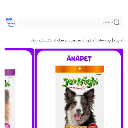
جستجو
آناپت | پت شاپ آنلاین
محصولات سگ
تشویقی سگ