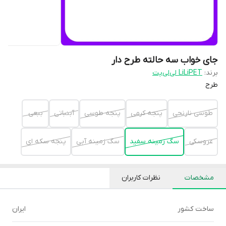
جای خواب سه حالته طرح دار
برند:
LiLiPET لی‌لی‌پت
طرح
طوسی نارنجی
پنجه کرمی
پنجه طوسی
آبنباتی
ببعی
عروسکی
سگ زمینه سفید
سگ زمینه آبی
پنجه سکه ای
مشخصات
نظرات کاربران
ساخت کشور
ایران