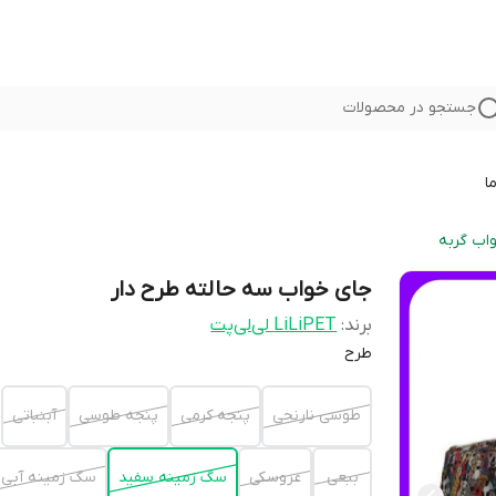
جستجو در محصولات
ا
اب گربه
جای خواب سه حالته طرح دار
برند:
LiLiPET لی‌لی‌پت
طرح
طوسی نارنجی
پنجه کرمی
پنجه طوسی
آبنباتی
ببعی
عروسکی
سگ زمینه سفید
سگ زمینه آبی