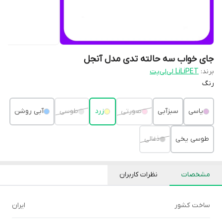
جای خواب سه حالته تدی مدل آنجل
برند:
LiLiPET لی‌لی‌پت
رنگ
یاسی
سبزآبی
صورتی
زرد
طوسی
آبی روشن
طوسی یخی
ذغالی
مشخصات
نظرات کاربران
ساخت کشور
ایران