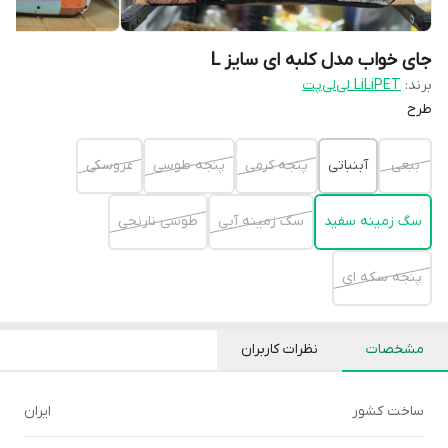
جای خواب مدل کلبه ای سایز L
برند:
LiLiPET لی‌لی‌پت
طرح
ببعی
آبنباتی
پنجه کرمی
پنجه طوسی
عروسکی
سگ زمینه سفید
سگ زمینه آبی
طوسی نارنجی
پنجه سکه ای
مشخصات
نظرات کاربران
ساخت کشور
ایران