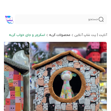
جستجو
آناپت | پت شاپ آنلاین
محصولات گربه
اسکرچر و جای خواب گربه