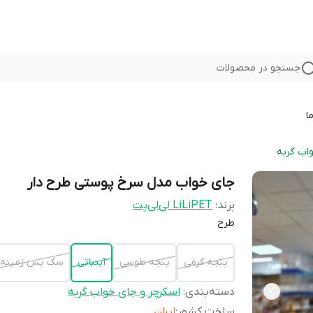
جستجو در محصولات
ا
اب گربه
جای خواب مدل سرخ پوستی طرح دار
برند:
LiLiPET لی‌لی‌پت
طرح
پنجه کرمی
پنجه طوسی
آبنباتی
سگ پس زمینه 
دسته‌بندی
:
اسکرچر و جای خواب گربه
ساخت کشور
:
ایران