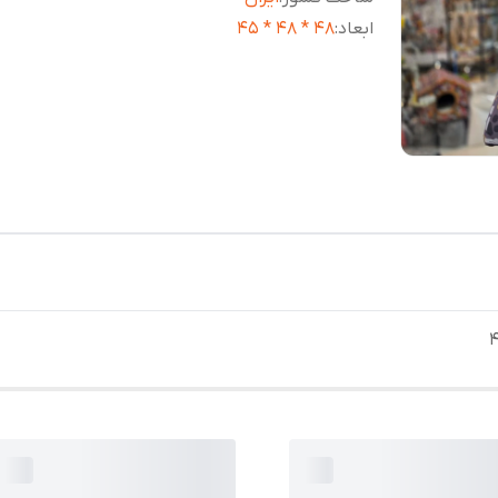
ابعاد
:
48 * 48 * 45