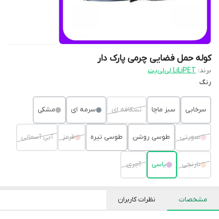
کوله حمل فضایی چرمی پارک دار
برند:
LiLiPET لی‌لی‌پت
رنگ
سرخابی
سبز ماچا
نسکافه ای
سرمه ای
مشکی
صورتی
طوسی روشن
طوسی تیره
قرمز
آبی آسمانی
نارنجی
یاسی
آجری
مشخصات
نظرات کاربران