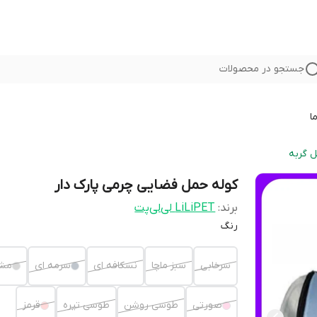
جستجو در محصولات
ا
 گربه
کوله حمل فضایی چرمی پارک دار
برند:
LiLiPET لی‌لی‌پت
رنگ
سرخابی
سبز ماچا
نسکافه ای
سرمه ای
مش
صورتی
طوسی روشن
طوسی تیره
قرمز