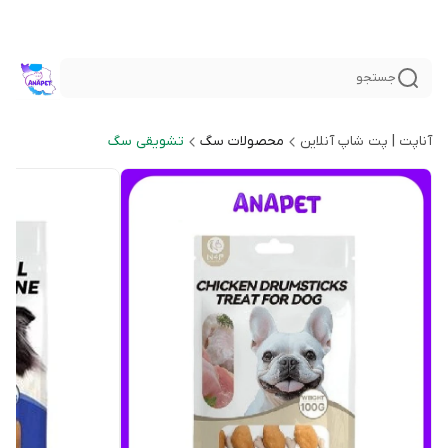
جستجو
آناپت | پت شاپ آنلاین
محصولات سگ
تشویقی سگ