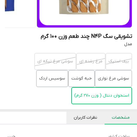
تشویقی سگ N4P چند طعم وزن 100 گرم
مدل
بیف استیک
مرغ رشته ای
سوشی مرغ تیکه ای
سوشی مرغ نواری
حبه گوشت
سوسیس اردک
استخوان دنتال ( وزن 270 گرم)
مشخصات
نظرات کاربران
ساخت کشور
چین