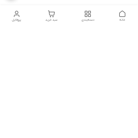
خانه
دسته‌بندی
سبد خرید
پروفایل
دسترسی سریع
تماس با ما
قوانین و مقررات
درباره ما
سیاست حریم خصوصی
در تمامی مراحل خرید، از انتخاب محصول تا دریافت سفارش، تیم
پشتیبانی آناپت همراه شماست تا تجربه ای مطمئن و آسان از
خرید داشته باشید، میتوانید از طریق تماس تلفنی، واتساپ یا