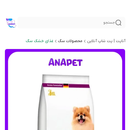
جستجو
آناپت | پت شاپ آنلاین
محصولات سگ
غذای خشک سگ