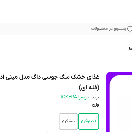
جستجو در محصولات
ا
غذای خشک سگ جوسی داگ مدل مینی اد
(فله ای)
برند:
جوسرا JOSERA
وزن
1 کیلوگرم
500 گرم