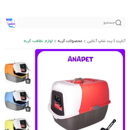
جستجو
آناپت | پت شاپ آنلاین
محصولات گربه
لوازم نظافت گربه